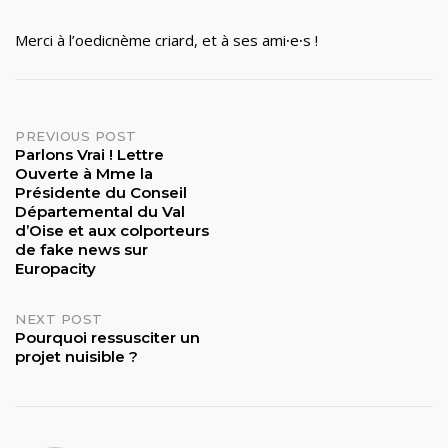
Merci à l’oedicnème criard, et à ses ami
·
e
·
s !
Post
PREVIOUS POST
Parlons Vrai ! Lettre
Ouverte à Mme la
navigation
Présidente du Conseil
Départemental du Val
d’Oise et aux colporteurs
de fake news sur
Europacity
NEXT POST
Pourquoi ressusciter un
projet nuisible ?