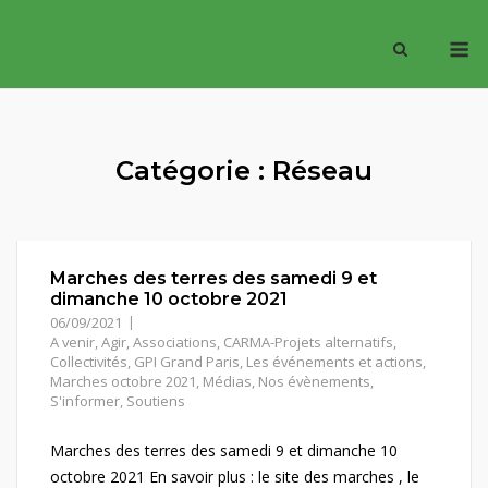
Skip
M
to
content
Catégorie :
Réseau
Marches des terres des samedi 9 et
dimanche 10 octobre 2021
06/09/2021
A venir
,
Agir
,
Associations
,
CARMA-Projets alternatifs
,
Collectivités
,
GPI Grand Paris
,
Les événements et actions
,
Marches octobre 2021
,
Médias
,
Nos évènements
,
S'informer
,
Soutiens
Marches des terres des samedi 9 et dimanche 10
octobre 2021 En savoir plus : le site des marches , le