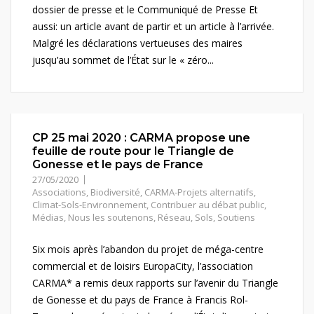
dossier de presse et le Communiqué de Presse Et
aussi: un article avant de partir et un article à l’arrivée.
Malgré les déclarations vertueuses des maires
jusqu’au sommet de l’État sur le « zéro...
CP 25 mai 2020 : CARMA propose une
feuille de route pour le Triangle de
Gonesse et le pays de France
27/05/2020
Associations
,
Biodiversité
,
CARMA-Projets alternatifs
,
Climat-Sols-Environnement
,
Contribuer au débat public
,
Médias
,
Nous les soutenons
,
Réseau
,
Sols
,
Soutiens
Six mois après l’abandon du projet de méga-centre
commercial et de loisirs EuropaCity, l’association
CARMA* a remis deux rapports sur l’avenir du Triangle
de Gonesse et du pays de France à Francis Rol-