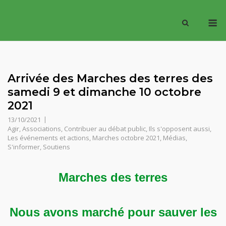
Skip
M
to
content
Arrivée des Marches des terres des
samedi 9 et dimanche 10 octobre
2021
13/10/2021
Agir
,
Associations
,
Contribuer au débat public
,
Ils s'opposent aussi
,
Les événements et actions
,
Marches octobre 2021
,
Médias
,
S'informer
,
Soutiens
Marches des terres
Nous avons marché pour sauver les