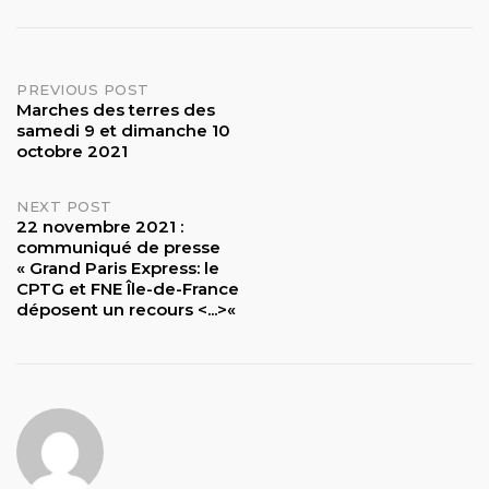
Post
PREVIOUS POST
Marches des terres des
samedi 9 et dimanche 10
navigation
octobre 2021
NEXT POST
22 novembre 2021 :
communiqué de presse
« Grand Paris Express: le
CPTG et FNE Île-de-France
déposent un recours <...>«