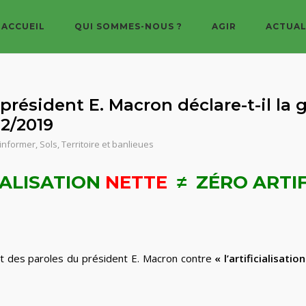
ACCUEIL
QUI SOMMES-NOUS ?
AGIR
ACTUAL
président E. Macron déclare-t-il la gu
02/2019
'informer
,
Sols
,
Territoire et banlieues
IALISATION
NETTE
≠ ZÉRO ARTIFI
uit des paroles du président E. Macron contre
« l’artificialisatio