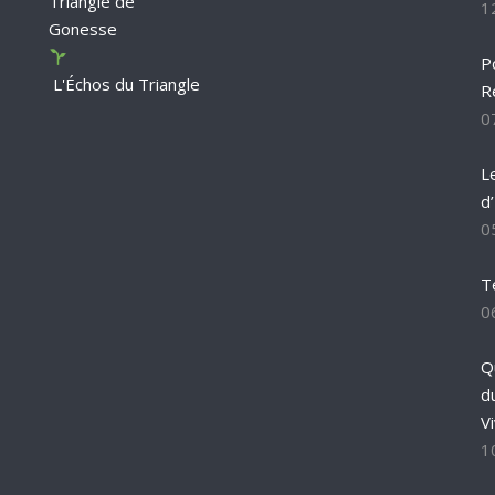
Triangle de
1
Gonesse
P
L'Échos du Triangle
R
0
L
d
0
T
0
Q
d
Vi
1