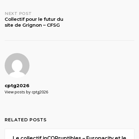
navigation
NEXT POST
Collectif pour le futur du
site de Grignon – CFSG
cptg2026
View posts by cptg2026
RELATED POSTS
Le collectif inCOPruptibles – Europacity et le