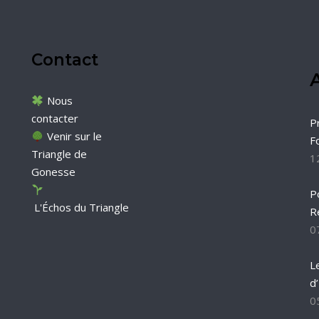
Contact
A
Nous
contacter
P
Venir sur le
F
Triangle de
1
Gonesse
P
L'Échos du Triangle
R
0
L
d
0