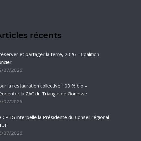
rticles récents
réserver et partager la terre, 2026 – Coalition
oncier
2/07/2026
our la restauration collective 100 % bio –
éorienter la ZAC du Triangle de Gonesse
7/07/2026
e CPTG interpelle la Présidente du Conseil régional
’IDF
5/07/2026