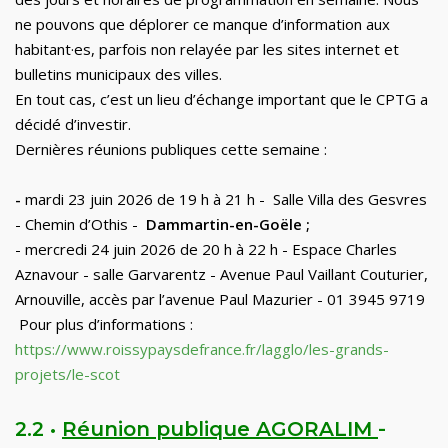
ne pouvons que déplorer ce manque d’information aux
habitant·es, parfois non relayée par les sites internet et
bulletins municipaux des villes.
En tout cas
,
c’est
un lieu d’échange important que le CPTG a
décidé d’investir.
Dernières réunions publiques cette semaine :
-
m
ardi 23 juin 2026 de 19 h à 21 h
- Salle Villa des Gesvres
- Chemin d’Othis -
Dammartin-en-Goële
;
- mercredi 24 juin 2026 de 20 h à 22 h - Espace Charles
Aznavour - salle Garvarentz - Avenue Paul Vaillant Couturier,
Arnouville, accès par l’avenue Paul Mazurier - 01 3945 9719
Pour plus d’informations :
https://www.roissypaysdefrance.fr/lagglo/les-grands-
projets/le-scot
2.2 •
Réunion publique AGORALIM
-