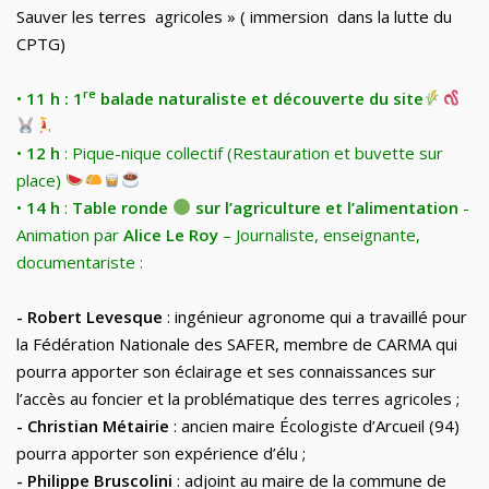
Sauver les terres agricoles » ( immersion dans la lutte du
CPTG)
re
•
11 h : 1
balade naturaliste et découverte du site
•
12 h
: Pique-nique collectif (Restauration et buvette sur
place)
•
14 h
:
Table ronde
sur l’agriculture et l’alimentation
-
Animation par
Alice Le Roy
– Journaliste, enseignante,
documentariste :
-
Robert Levesque
: ingénieur agronome qui a travaillé pour
la Fédération Nationale des SAFER, membre de CARMA qui
pourra apporter son éclairage et ses connaissances sur
l’accès au foncier et la problématique des terres agricoles
;
-
Christian Métairie
: ancien maire
É
cologiste d’Arcueil (94)
pourra apporter son expérience d’élu
;
-
Philippe Bruscolini
: adjoint au maire de la commune de