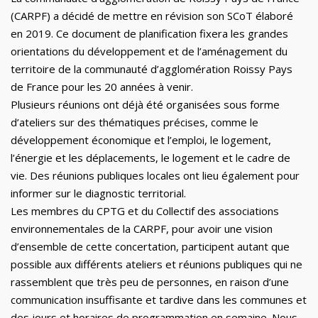
(CARPF) a décidé de mettre en révision son SCoT
élaboré
en 2019
.
Ce document de planification fixera les grandes
orientations du développement et de l’aménagement du
territoire de la communauté d’agglomération Roissy Pays
de France pour les 20 années
à venir.
Plusieurs réunions ont déjà été organisées sous forme
d’atelier
s
sur des thématiques précises
,
comme le
développement économique et l’emploi, le logement,
l’énergie et les déplacements
, le logement et le cadre de
vie. D
es réunions
publiques
locales
ont lieu également pour
informer
sur le diagnostic territorial.
Le
s membres du
CPTG et
du
Collectif des associations
environnementales de la CARPF, pour avoir une vision
d’ensemble de cette concertation
,
participe
nt autant que
possible
aux différents ateliers et réunions publiques qui
ne
r
assembl
ent
que
très peu de personnes
,
en raison d’une
communication insuffisante et tardive dans les communes
et
des jours et horaires de programmation en semaine. Nous