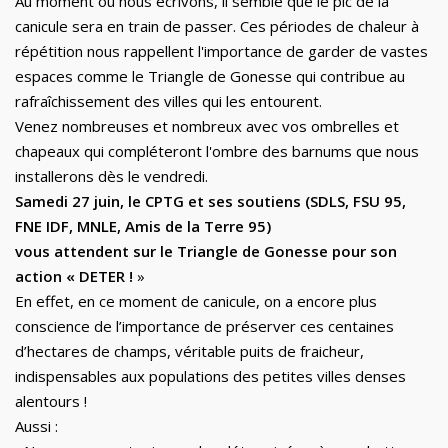
Au moment où nous écrivons, il semble que le pic de la
canicule sera en train de passer. Ces périodes de chaleur à
répétition nous rappellent l'importance de garder de vastes
espaces comme le Triangle de Gonesse qui contribue au
rafra
î
chissement des villes qui les entourent.
Venez nombreuses et nombreux avec vos ombrelles et
chapeaux qui compl
é
teront l'ombre des barnums que nous
installerons dès le vendredi.
Samedi 27 juin, le CPTG et ses soutiens (SDLS, FSU 95,
FNE IDF, MNLE, Amis de la Terre 95)
vous attendent sur le Triangle de Gonesse pour son
action « DETER !
»
En effet, en ce moment de canicule, on a encore plus
conscience de l’importance de préserver ces centaines
d’hectares de champs, véritable puits de fraicheur,
indispensables aux populations des petites villes denses
alentours !
Aussi :