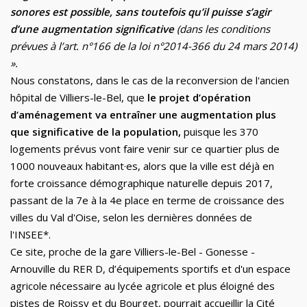
sonores est possible, sans toutefois qu’il puisse s’agir
d’une augmentation significative
(dans les conditions
prévues à l’art. n°166 de la loi n°2014-366 du 24 mars 2014)
».
Nous
constatons,
dans le cas de la reconversion de l'ancien
hôpital de Villiers-le-Bel,
que
le projet d’opération
d’aménagement va entraîner une augmentation plus
que significative
de la population,
puisque les 370
logements prévus vont faire venir sur ce quartier plus de
1000 nouveaux habitant·es, alors que la ville est
déjà
en
forte
croissance démographique naturelle depuis 2017,
passant
de la 7
e
à la 4
e
place
en terme de croissance
des
villes du Val d'Oise, selon les dernières données de
l'INSEE
*
.
Ce site, p
roche de la gare Villiers-le-Bel
-
Gonesse
-
Arnouville du RER D
, d’équipements sportifs
et d'un espace
agricole nécessaire au lycée agricole
et
plus éloigné des
pistes de Roissy et du Bourget, pourrait accueillir la Ci
t
é