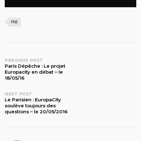
FNE
Post
PREVIOUS POST
Paris Dépêche : Le projet
Europacity en débat – le
navigation
18/05/16
NEXT POST
Le Parisien : EuropaCity
soulève toujours des
questions – le 20/05/2016