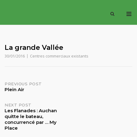
Skip
M
to
content
La grande Vallée
30/01/2016
Centres commerciaux existants
Post
PREVIOUS POST
Plein Air
navigation
NEXT POST
Les Flanades : Auchan
quitte le bateau,
concurrencé par … My
Place