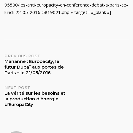
95500/les-anti-europacity-en-conference-debat-a-paris-ce-
lundi-22-05-2016-5819021.php » target= »_blank »]
Post
PREVIOUS POST
Marianne : Europacity, le
futur Dubaï aux portes de
navigation
Paris – le 21/05/2016
NEXT POST
La vérité sur les besoins et
la production d’énergie
d’EuropaCity