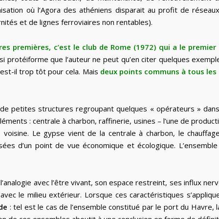
nisation où l’Agora des athéniens disparait au profit de réseaux
tés et de lignes ferroviaires non rentables).
es premières, c’est le club de Rome (1972) qui a le premier 
e si protéiforme que l’auteur ne peut qu’en citer quelques exemp
est-il trop tôt pour cela. Mais
deux points communs à tous les m
 de petites structures regroupant quelques « opérateurs » dans
ents : centrale à charbon, raffinerie, usines – l’une de product
 voisine. Le gypse vient de la centrale à charbon, le chauff
isées d’un point de vue économique et écologique. L’ensembl
nalogie avec l’être vivant, son espace restreint, ses influx ner
ec le milieu extérieur. Lorsque ces caractéristiques s’appliqu
de
: tel est le cas de l’ensemble constitué par le port du Havre, 