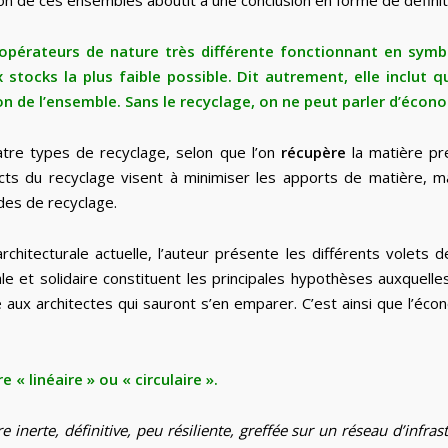
ion de ces ensembles aboutit à une conclusion en forme de définiti
pérateurs de nature très différente fonctionnant en symbi
stocks la plus faible possible. Dit autrement, elle inclut q
on de l’ensemble.
Sans le recyclage, on ne peut parler d’écono
atre types de recyclage, selon que l’on
récupère
la matière pr
cts du recyclage visent à minimiser les apports de matière, m
des de recyclage.
chitecturale actuelle, l’auteur présente les différents volets de 
le et solidaire constituent les principales hypothèses auxquelle
e aux architectes qui sauront s’en emparer. C’est ainsi que l’écon
« linéaire » ou « circulaire ».
e inerte, définitive, peu résiliente, greffée sur un réseau d’infr