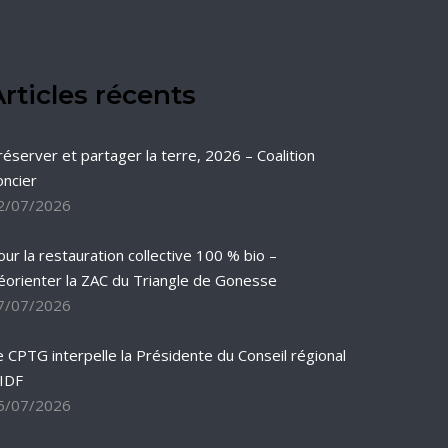
rticles récents
réserver et partager la terre, 2026 – Coalition
oncier
2/07/2026
our la restauration collective 100 % bio –
éorienter la ZAC du Triangle de Gonesse
7/07/2026
e CPTG interpelle la Présidente du Conseil régional
’IDF
5/07/2026