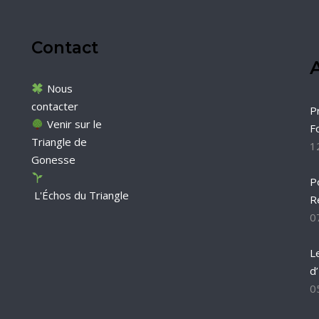
Contact
A
Nous
contacter
P
Venir sur le
F
Triangle de
1
Gonesse
P
L'Échos du Triangle
R
0
L
d
0