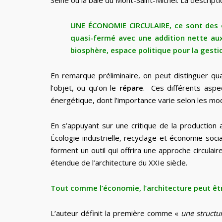
Seine ou la baie du Mont-Saint-Michel. La descript
UNE ÉCONOMIE CIRCULAIRE, ce sont des o
quasi-fermé avec une addition nette aux 
biosphère, espace politique pour la gesti
En remarque préliminaire, on peut distinguer qu
l’objet, ou qu’on le
répare
. Ces différents aspe
énergétique, dont l’importance varie selon les mo
En s’appuyant sur une critique de la production ar
Écologie industrielle, recyclage et économie socia
forment un outil qui offrira une approche circulair
étendue de l’architecture du XXIe siècle.
Tout comme l’économie, l’architecture peut être 
L’auteur définit la première comme «
une structur