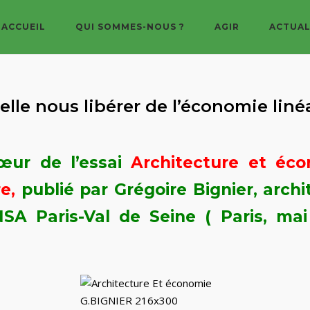
ACCUEIL
QUI SOMMES-NOUS ?
AGIR
ACTUAL
elle nous libérer de l’économie linéa
cœur de l’essai
Architecture et éc
re,
publié par Grégoire Bignier, archi
SA Paris-Val de Seine ( Paris, mai 