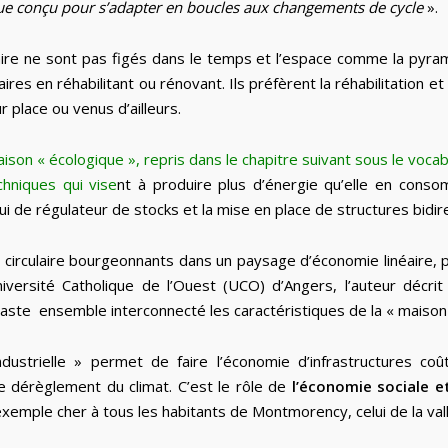
que conçu pour s’adapter en boucles aux changements de cycle
».
laire ne sont pas figés dans le temps et l’espace comme la pyra
res en réhabilitant ou rénovant. Ils préfèrent la réhabilitation 
 place ou venus d’ailleurs.
aison « écologique », repris dans le chapitre suivant sous le voca
chniques qui vise
nt à produire plus d’énergie qu’elle en cons
 de régulateur de stocks et la mise en place de structures bidirec
e circulaire bourgeonnants dans un paysage d’économie linéaire, 
ersité Catholique de l’Ouest (UCO) d’Angers, l’auteur décrit
ste ensemble interconnecté les caractéristiques de la « maison 
ustrielle » permet de faire l’économie d’infrastructures coû
de dérèglement du climat. C’est le rôle de
l’économie sociale et
n exemple cher à tous les habitants de Montmorency, celui de la v