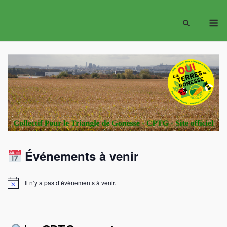
Skip
M
to
content
Événements à venir
Il n’y a pas d’évènements à venir.
Notice