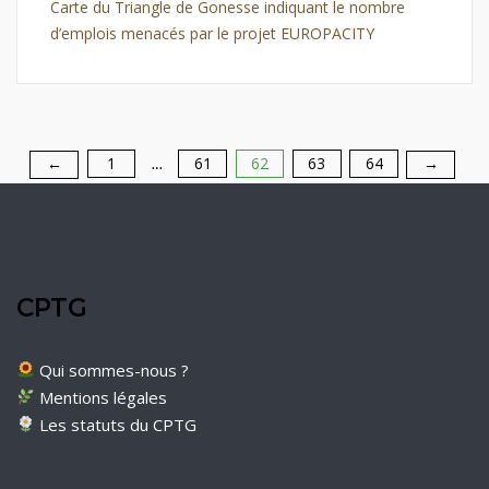
Carte du Triangle de Gonesse indiquant le nombre
d’emplois menacés par le projet EUROPACITY
1
61
62
63
64
Pagination
←
→
…
des
publications
CPTG
Qui sommes-nous ?
Mentions légales
Les statuts du CPTG