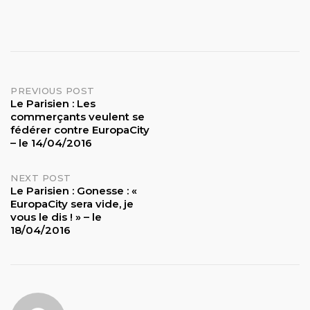
Post
PREVIOUS POST
Le Parisien : Les
commerçants veulent se
navigation
fédérer contre EuropaCity
– le 14/04/2016
NEXT POST
Le Parisien : Gonesse : «
EuropaCity sera vide, je
vous le dis ! » – le
18/04/2016