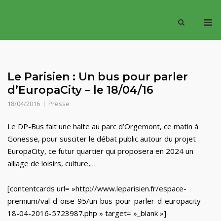
Skip
M
to
content
Le Parisien : Un bus pour parler
d’EuropaCity – le 18/04/16
18/04/2016
Presse
Le DP-Bus fait une halte au parc d’Orgemont, ce matin à
Gonesse, pour susciter le débat public autour du projet
EuropaCity, ce futur quartier qui proposera en 2024 un
alliage de loisirs, culture,…
[contentcards url= »http://www.leparisien.fr/espace-
premium/val-d-oise-95/un-bus-pour-parler-d-europacity-
18-04-2016-5723987.php » target= »_blank »]