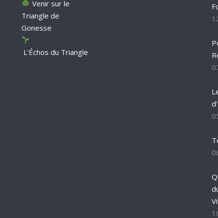
Venir sur le
F
Triangle de
1
Gonesse
P
L'Échos du Triangle
R
0
L
d
0
T
0
Q
d
Vi
1