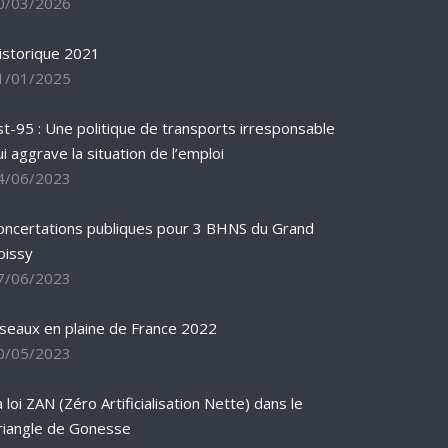
0/03/2026
istorique 2021
1/01/2025
st-95 : Une politique de transports irresponsable
ui aggrave la situation de l’emploi
4/06/2023
oncertations publiques pour 3 BHNS du Grand
oissy
7/06/2023
iseaux en plaine de France 2022
0/05/2023
 loi ZAN (Zéro Artificialisation Nette) dans le
riangle de Gonesse