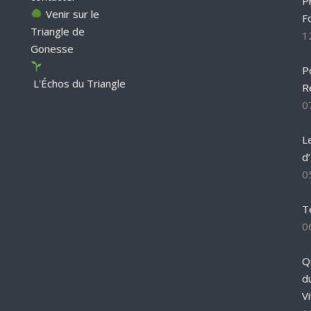
P
Venir sur le
F
Triangle de
1
Gonesse
P
L'Échos du Triangle
R
0
L
d
0
T
0
Q
d
Vi