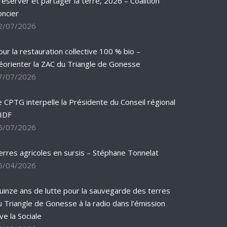
réserver et partager la terre, 2026 – Coalition
oncier
2/07/2026
our la restauration collective 100 % bio –
éorienter la ZAC du Triangle de Gonesse
7/07/2026
e CPTG interpelle la Présidente du Conseil régional
’IDF
5/07/2026
erres agricoles en sursis – Stéphane Tonnelat
6/04/2026
uinze ans de lutte pour la sauvegarde des terres
u Triangle de Gonesse à la radio dans l’émission
ve la Sociale