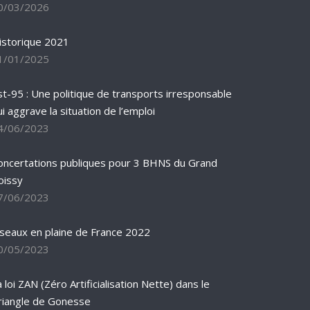
0/03/2026
istorique 2021
1/01/2025
st-95 : Une politique de transports irresponsable
ui aggrave la situation de l’emploi
4/06/2023
oncertations publiques pour 3 BHNS du Grand
oissy
7/06/2023
iseaux en plaine de France 2022
0/05/2023
 loi ZAN (Zéro Artificialisation Nette) dans le
riangle de Gonesse