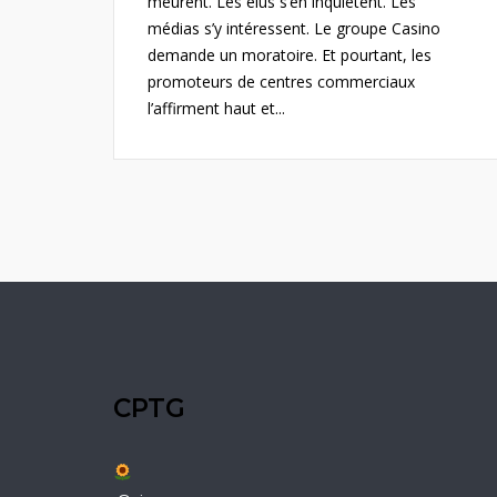
meurent. Les élus s’en inquiètent. Les
médias s’y intéressent. Le groupe Casino
demande un moratoire. Et pourtant, les
promoteurs de centres commerciaux
l’affirment haut et...
CPTG