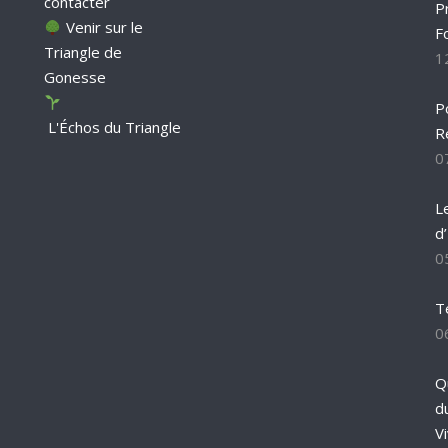
contacter
P
Venir sur le
F
Triangle de
1
Gonesse
P
L'Échos du Triangle
R
0
L
d
0
T
0
Q
d
Vi