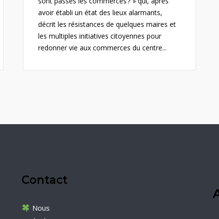
sont passés les commerces ? » qui, après
avoir établi un état des lieux alarmants,
décrit les résistances de quelques maires et
les multiples initiatives citoyennes pour
redonner vie aux commerces du centre...
Contact
A
Nous