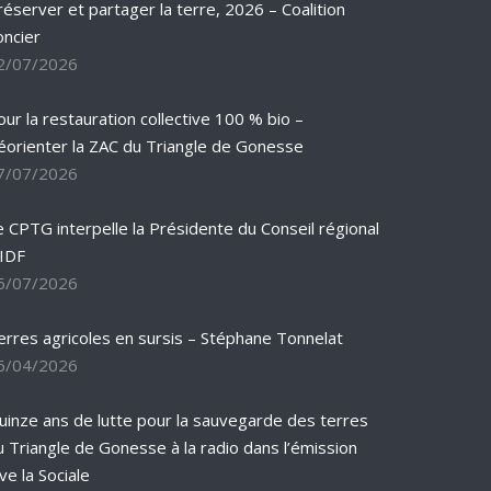
réserver et partager la terre, 2026 – Coalition
oncier
2/07/2026
our la restauration collective 100 % bio –
éorienter la ZAC du Triangle de Gonesse
7/07/2026
e CPTG interpelle la Présidente du Conseil régional
’IDF
5/07/2026
erres agricoles en sursis – Stéphane Tonnelat
6/04/2026
uinze ans de lutte pour la sauvegarde des terres
u Triangle de Gonesse à la radio dans l’émission
ve la Sociale