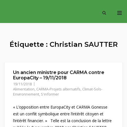
Skip
M
to
content
Étiquette :
Christian SAUTTER
Un ancien ministre pour CARMA contre
EuropaCity – 19/11/2018
19/11/2018
Alimentation
,
CARMA-Projets alternatifs
,
Climat-Sols-
Environnement
,
S'informer
« L’opposition entre EuropaCity et CARMA Gonesse
est un conflit symbolique entre l’intérêt citoyen et
l’intérêt financier. » Telle est la conclusion de la lettre