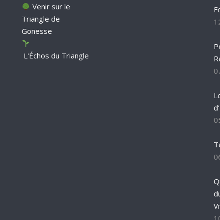
Venir sur le
F
Triangle de
1
Gonesse
P
L'Échos du Triangle
R
0
L
d
0
T
0
Q
d
Vi
1