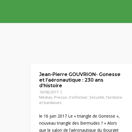
Skip
to
content
Jean-Pierre GOUVRION- Gonesse
et l’aéronautique : 230 ans
d’histoire
16/06/2017
Médias
,
Presse
,
S'informer
,
Sécurité
,
Territoire
et banlieues
le 16 juin 2017 Le « triangle de Gonesse »,
nouveau triangle des Bermudes ? » Alors
que le salon de l’aéronautique du Bourget