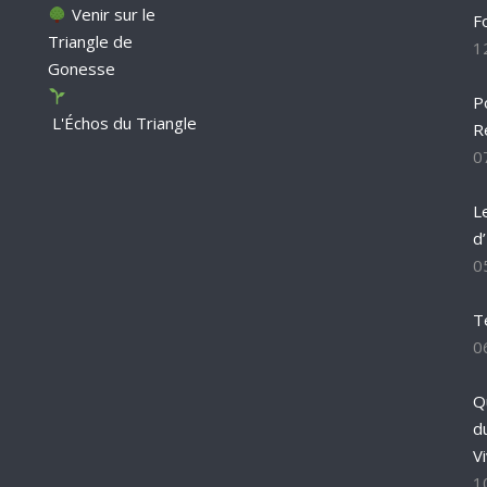
Venir sur le
F
Triangle de
1
Gonesse
P
L'Échos du Triangle
R
0
L
d
0
T
0
Q
d
Vi
1