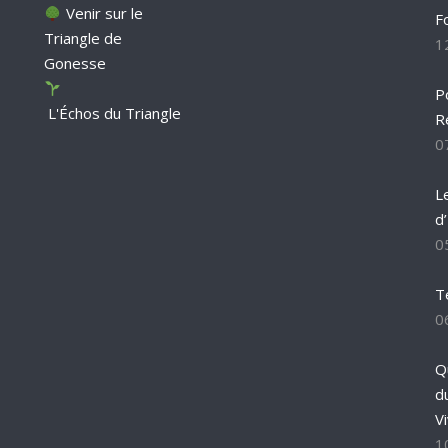
Venir sur le
F
Triangle de
1
Gonesse
P
L'Échos du Triangle
R
0
L
d
0
T
0
Q
d
Vi
1