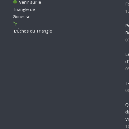
Venir sur le
F
Triangle de
1
Gonesse
P
L'Échos du Triangle
R
0
L
d
0
T
0
Q
d
Vi
1