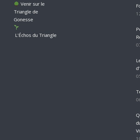
Venir sur le
F
Triangle de
1
Gonesse
P
L'Échos du Triangle
R
0
L
d
0
T
0
Q
d
Vi
1