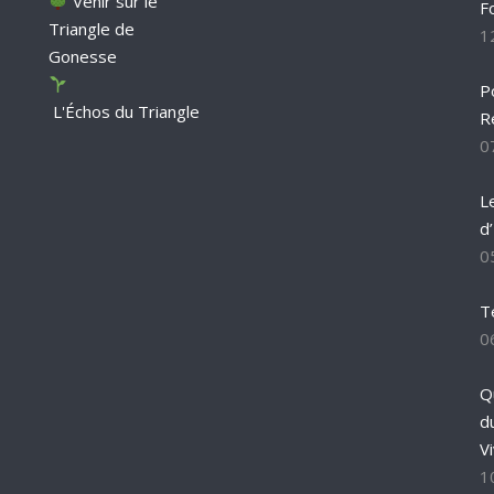
Venir sur le
F
Triangle de
1
Gonesse
P
L'Échos du Triangle
R
0
L
d
0
T
0
Q
d
Vi
1