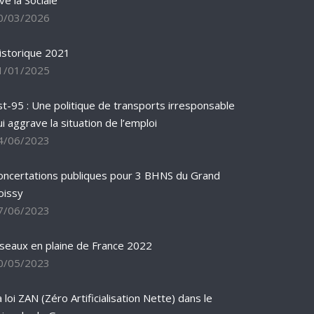
ve la Sociale
0/03/2026
istorique 2021
1/01/2025
st-95 : Une politique de transports irresponsable
ui aggrave la situation de l’emploi
4/06/2023
oncertations publiques pour 3 BHNS du Grand
oissy
7/06/2023
iseaux en plaine de France 2022
0/05/2023
 loi ZAN (Zéro Artificialisation Nette) dans le