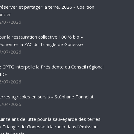
réserver et partager la terre, 2026 – Coalition
oncier
2/07/2026
our la restauration collective 100 % bio –
éorienter la ZAC du Triangle de Gonesse
7/07/2026
e CPTG interpelle la Présidente du Conseil régional
’IDF
5/07/2026
erres agricoles en sursis – Stéphane Tonnelat
6/04/2026
uinze ans de lutte pour la sauvegarde des terres
u Triangle de Gonesse à la radio dans l’émission