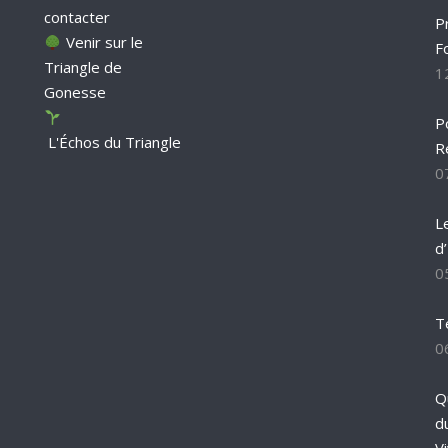
contacter
P
Venir sur le
F
Triangle de
1
Gonesse
P
L'Échos du Triangle
R
0
L
d
0
T
0
Q
d