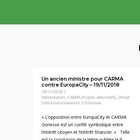
Skip
to
content
Un ancien ministre pour CARMA
contre EuropaCity – 19/11/2018
19/11/2018
Alimentation
,
CARMA-Projets alternatifs
,
Climat-
Sols-Environnement
,
S'informer
« L’opposition entre EuropaCity et CARMA
Gonesse est un conflit symbolique entre
l’intérêt citoyen et l’intérêt financier. » Telle
est la conclusion de la lettre publiée le 9