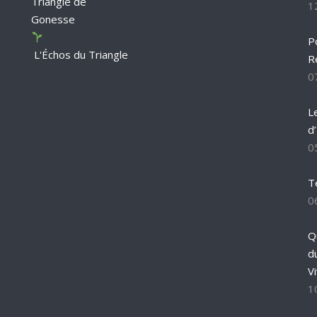
Triangle de
1
Gonesse
P
L'Échos du Triangle
R
0
L
d
0
T
0
Q
d
Vi
1