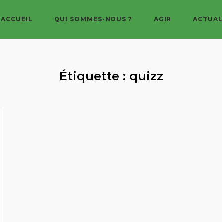
ACCUEIL
QUI SOMMES-NOUS ?
AGIR
ACTUAL
Étiquette :
quizz