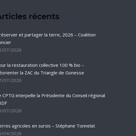
rticles récents
réserver et partager la terre, 2026 – Coalition
oncier
2/07/2026
our la restauration collective 100 % bio –
éorienter la ZAC du Triangle de Gonesse
7/07/2026
e CPTG interpelle la Présidente du Conseil régional
’IDF
5/07/2026
erres agricoles en sursis – Stéphane Tonnelat
6/04/2026