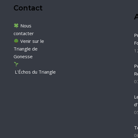
Contact
A
Nous
contacter
P
Venir sur le
F
Triangle de
1
Gonesse
P
L'Échos du Triangle
R
0
L
d
0
T
0