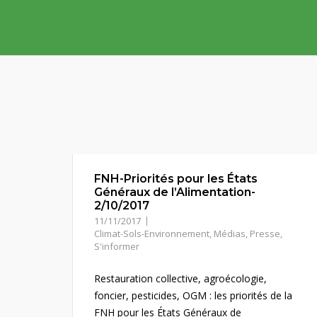
Skip
to
content
FNH-Priorités pour les États
Généraux de l’Alimentation-
2/10/2017
11/11/2017
Climat-Sols-Environnement
,
Médias
,
Presse
,
S'informer
Restauration collective, agroécologie,
foncier, pesticides, OGM : les priorités de la
FNH pour les États Généraux de