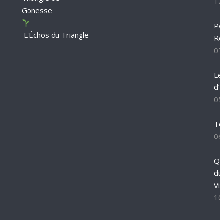
1
Gonesse
P
L'Échos du Triangle
R
0
L
d
0
T
0
Q
d
Vi
1