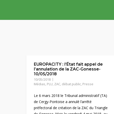
Skip
to
content
EUROPACITY : l’État fait appel de
l’annulation de la ZAC-Gonesse-
10/05/2018
10/05/2018
Médias
,
PLU, ZAC, débat public
,
Presse
Le 6 mars 2018 le Tribunal administratif (TA)
de Cergy-Pontoise a annulé l’arrêté
préfectoral de création de la ZAC du Triangle
de Gonesse. Mais le vendredi 4 mai 2018, au