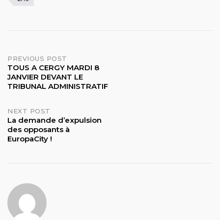
Post
PREVIOUS POST
TOUS A CERGY MARDI 8
JANVIER DEVANT LE
navigation
TRIBUNAL ADMINISTRATIF
NEXT POST
La demande d’expulsion
des opposants à
EuropaCity !