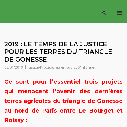
Skip
M
to
content
2019 : LE TEMPS DE LA JUSTICE
POUR LES TERRES DU TRIANGLE
DE GONESSE
08/01/2019
Justice-Procédures en cours
,
S'informer
Ce sont pour l’essentiel trois projets
qui menacent l’avenir des dernières
terres agricoles
du triangle de Gonesse
au nord de Paris entre Le Bourget et
Roissy :