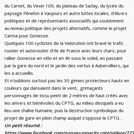
du Carnet, du Vexin 109, du plateau de Saclay, du lycée du
paysage Fénelon à Vaujours et autre luttes locales, d’élu·e·s
politiques et de représentants associatifs qui soutiennent
au niveau politique des projets alternatifs, comme le projet
Carma pour Gonesse.
Quelques 100 cyclistes de la Velorution ont bravé le trafic
routier et autoroutier d’Ile de France avec leurs chars, pour
rallier Gonesse en vélo et en 4h sous le soleil, en passant
par la gare du nord et le jardin des vertus à Aubervilliers, qui
les a accueillis.
Et n’oublions surtout pas les 30 génies protecteurs hauts en
couleurs qui dansaient dans le vent, grimaçants
personnages de tissu peint de 2 mètres de haut créés avec
les ami·e·s et bénévoles du CPTG, au milieu desquels a eu
lieu une chaîne humaine, puis la destruction symbolique du
projet de gare en plein champ auquel s’oppose le CPTG .
Un petit résumé :
https://www.facebook.com/nonaeuropacity.cptg/videos/2