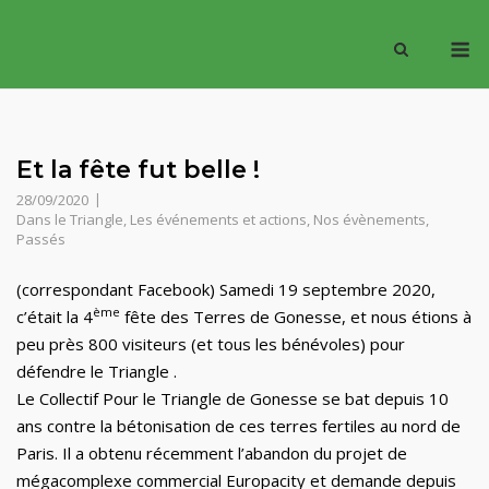
Skip
M
to
content
Et la fête fut belle !
28/09/2020
Dans le Triangle
,
Les événements et actions
,
Nos évènements
,
Passés
(correspondant Facebook) Samedi 19 septembre 2020,
ème
c’était la 4
fête des Terres de Gonesse, et nous étions à
peu près 800 visiteurs (et tous les bénévoles) pour
défendre le Triangle .
Le Collectif Pour le Triangle de Gonesse se bat depuis 10
ans contre la bétonisation de ces terres fertiles au nord de
Paris. Il a obtenu récemment l’abandon du projet de
mégacomplexe commercial Europacity et demande depuis