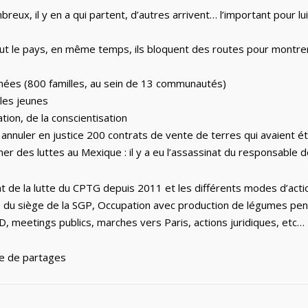
breux, il y en a qui partent, d’autres arrivent… l’important pour l
out le pays, en même temps, ils bloquent des routes pour montrer 
ernées (800 familles, au sein de 13 communautés)
les jeunes
tion, de la conscientisation
e annuler en justice 200 contrats de vente de terres qui avaient é
ner des luttes au Mexique : il y a eu l’assassinat du responsable
 de la lutte du CPTG depuis 2011 et les différents modes d’action
du siège de la SGP, Occupation avec production de légumes pendan
, meetings publics, marches vers Paris, actions juridiques, etc…
he de partages