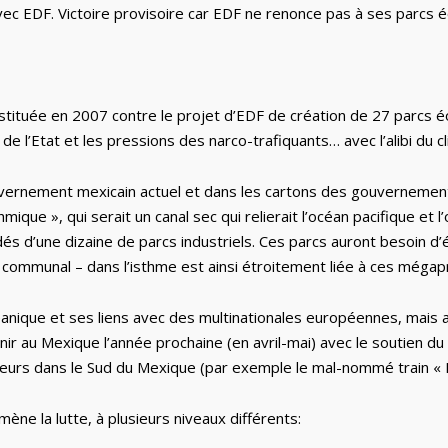
vec EDF. Victoire provisoire car EDF ne renonce pas à ses parcs é
stituée en 2007 contre le projet d’EDF de création de 27 parcs é
 l’Etat et les pressions des narco-trafiquants… avec l’alibi du cl
gouvernement mexicain actuel et dans les cartons des gouverneme
mique », qui serait un canal sec qui relierait l’océan pacifique et 
és d’une dizaine de parcs industriels. Ces parcs auront besoin d’
 communal – dans l’isthme est ainsi étroitement liée à ces mégap
océanique et ses liens avec des multinationales européennes, mais 
ir au Mexique l’année prochaine (en avril-mai) avec le soutien du
cteurs dans le Sud du Mexique (par exemple le mal-nommé train « 
 mène la lutte, à plusieurs niveaux différents: