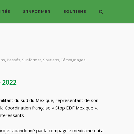
ITÉS
S’INFORMER
SOUTIENS
ons
,
Passés
,
S'informer
,
Soutiens
,
Témoignages
,
 2022
, militant du sud du Mexique, représentant de son
 la Coordination française « Stop EDF Mexique ».
intéressants
projet abandonné par la compagnie mexicaine qui a