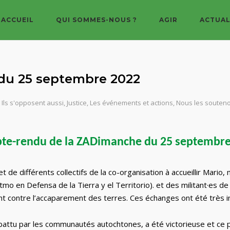
ACCUEIL
QUI SOMMES-NOUS ?
AGIR
ACTUAL
du 25 septembre 2022
,
Ils s'opposent aussi
,
Justice
,
Les événements et actions
,
Nous les souten
te-rendu de la ZADimanche du 25 septembre
 de différents collectifs de la co-organisation à accueillir Mario
 en Defensa de la Tierra y el Territorio). et des militant·es de
tant contre l’accaparement des terres. Ces échanges ont été très 
mbattu par les communautés autochtones, a été victorieuse et ce 