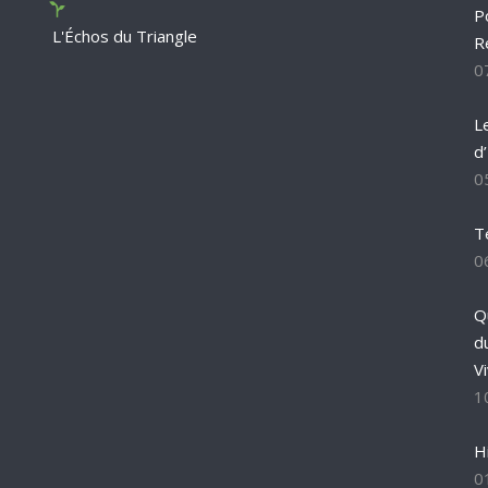
P
L'Échos du Triangle
R
0
L
d
0
T
0
Q
d
Vi
1
H
0