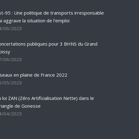
st-95 : Une politique de transports irresponsable
ui aggrave la situation de l’emploi
4/06/2023
oncertations publiques pour 3 BHNS du Grand
oissy
7/06/2023
iseaux en plaine de France 2022
0/05/2023
 loi ZAN (Zéro Artificialisation Nette) dans le
riangle de Gonesse
4/04/2023