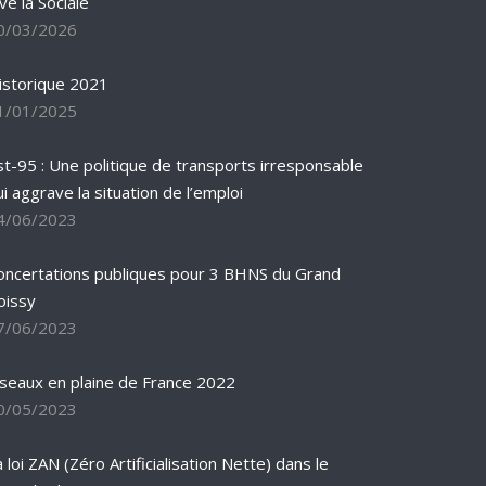
ve la Sociale
0/03/2026
istorique 2021
1/01/2025
st-95 : Une politique de transports irresponsable
ui aggrave la situation de l’emploi
4/06/2023
oncertations publiques pour 3 BHNS du Grand
oissy
7/06/2023
iseaux en plaine de France 2022
0/05/2023
 loi ZAN (Zéro Artificialisation Nette) dans le