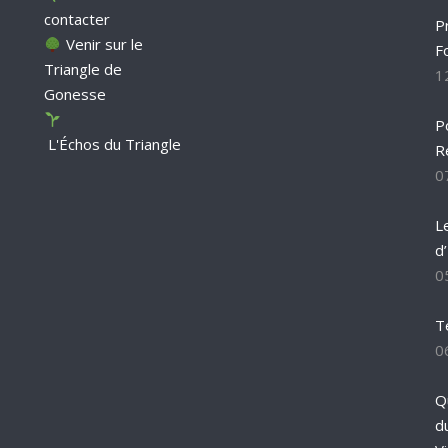
contacter
P
Venir sur le
F
Triangle de
1
Gonesse
P
L'Échos du Triangle
R
0
L
d
0
T
0
Q
d