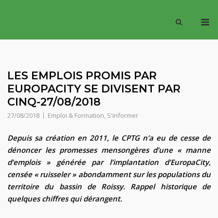
Skip
M
to
content
LES EMPLOIS PROMIS PAR
EUROPACITY SE DIVISENT PAR
CINQ-27/08/2018
27/08/2018
Emploi & Formation
,
S'informer
Depuis sa création en 2011, le CPTG n’a eu de cesse de
dénoncer les promesses mensongères d’une « manne
d’emplois » générée par l’implantation d’EuropaCity,
censée « ruisseler » abondamment sur les populations du
territoire du bassin de Roissy. Rappel historique de
quelques chiffres qui dérangent.