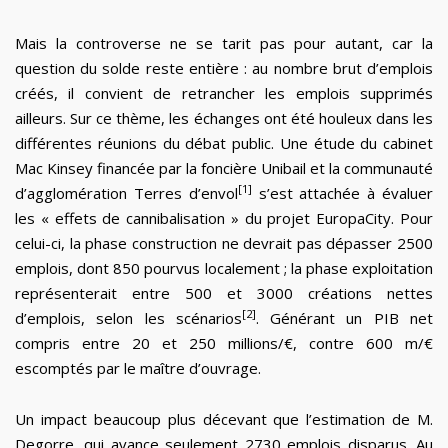
Mais la controverse ne se tarit pas pour autant, car la
question du solde reste entière : au nombre brut d’emplois
créés, il convient de retrancher les emplois supprimés
ailleurs. Sur ce thème, les échanges ont été houleux dans les
différentes réunions du débat public. Une étude du cabinet
Mac Kinsey financée par la foncière Unibail et la communauté
[1]
d’agglomération Terres d’envol
s’est attachée à évaluer
les « effets de cannibalisation » du projet EuropaCity. Pour
celui-ci, la phase construction ne devrait pas dépasser 2500
emplois, dont 850 pourvus localement ; la phase exploitation
représenterait entre 500 et 3000 créations nettes
[2]
d’emplois, selon les scénarios
. Générant un PIB net
compris entre 20 et 250 millions/€, contre 600
m/€
escomptés par le maître d’ouvrage.
Un impact beaucoup plus décevant que l’estimation de M.
Degorre, qui avance seulement 2730 emplois disparus. Au