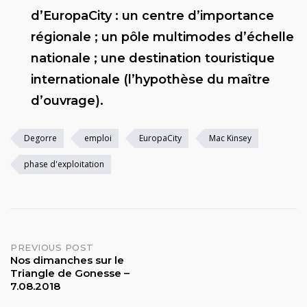
d’EuropaCity : un centre d’importance
régionale ; un pôle multimodes d’échelle
nationale ; une destination touristique
internationale (l’hypothèse du maître
d’ouvrage).
Degorre
emploi
EuropaCity
Mac Kinsey
phase d'exploitation
Post
PREVIOUS POST
Nos dimanches sur le
Triangle de Gonesse –
navigation
7.08.2018