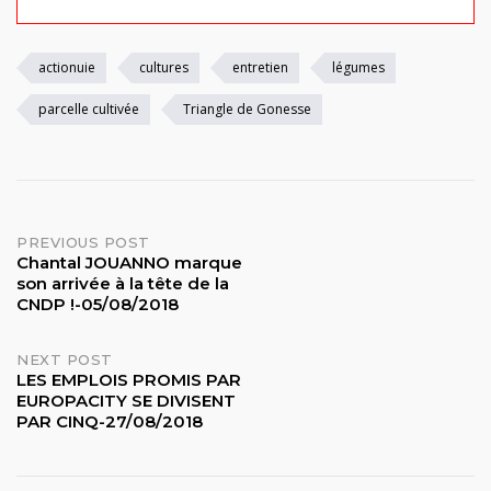
actionuie
cultures
entretien
légumes
parcelle cultivée
Triangle de Gonesse
Post
PREVIOUS POST
Chantal JOUANNO marque
son arrivée à la tête de la
navigation
CNDP !-05/08/2018
NEXT POST
LES EMPLOIS PROMIS PAR
EUROPACITY SE DIVISENT
PAR CINQ-27/08/2018