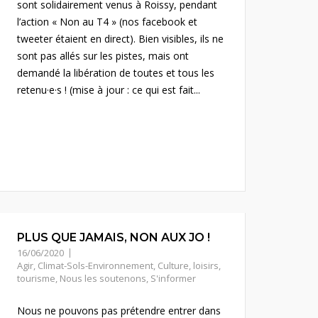
sont solidairement venus à Roissy, pendant
l’action « Non au T4 » (nos facebook et
tweeter étaient en direct). Bien visibles, ils ne
sont pas allés sur les pistes, mais ont
demandé la libération de toutes et tous les
retenu·e·s ! (mise à jour : ce qui est fait...
PLUS QUE JAMAIS, NON AUX JO !
16/06/2020
Agir
,
Climat-Sols-Environnement
,
Culture, loisirs,
tourisme
,
Nous les soutenons
,
S'informer
Nous ne pouvons pas prétendre entrer dans