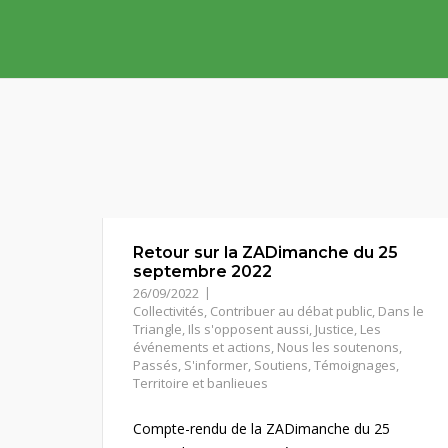
Skip
to
content
Retour sur la ZADimanche du 25
septembre 2022
26/09/2022
Collectivités
,
Contribuer au débat public
,
Dans le
Triangle
,
Ils s'opposent aussi
,
Justice
,
Les
événements et actions
,
Nous les soutenons
,
Passés
,
S'informer
,
Soutiens
,
Témoignages
,
Territoire et banlieues
Compte-rendu de la ZADimanche du 25