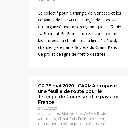
S'informer
Le collectif pour le triangle de Gonesse et les
copaines de la ZAD du triangle de Gonesse
ont organisé une action dynamique le 17 juin
: à Bonneuil-En-France, nous avons bloqué
les entrées du chantier de la ligne 17 Nord,
chantier géré par la Société du Grand Paris.
Ce projet de ligne de métro destinée...
CP 25 mai 2020 : CARMA propose
une feuille de route pour le
Triangle de Gonesse et le pays de
France
27/05/2020
Associations
,
Biodiversité
,
CARMA-Projets
alternatifs
,
Climat-Sols-Environnement
,
Contribuer au débat public
,
Médias
,
Nous les