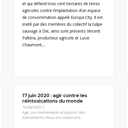
et qui défend trois cent hectares de terres
agricoles contre l’implantation d’un espace
de consommation appelé Europa City. Il est
invité par des membres du collectif la tulipe
sauvage à Die, ainsi sont présents Vincent
Paltéra, producteur agricole et Lucie
Chaumont,...
17 juin 2020 : agir contre les
réintoxications du monde
16/06/2020
Agir
,
Les événements et actions
,
Nos
évènements
,
Nous les soutenons