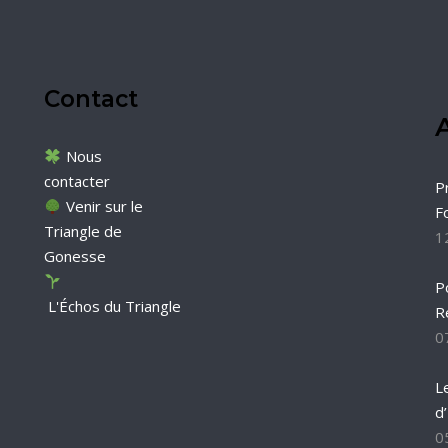
Contact
A
Nous
contacter
P
Venir sur le
F
Triangle de
1
Gonesse
P
L'Échos du Triangle
R
0
L
d
0