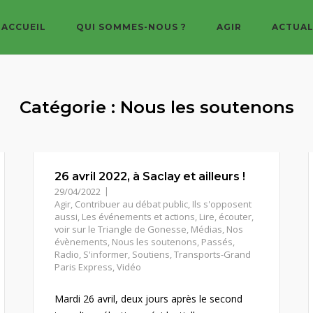
ACCUEIL
QUI SOMMES-NOUS ?
AGIR
ACTUAL
Catégorie :
Nous les soutenons
26 avril 2022, à Saclay et ailleurs !
29/04/2022
Agir
,
Contribuer au débat public
,
Ils s'opposent
aussi
,
Les événements et actions
,
Lire, écouter,
voir sur le Triangle de Gonesse
,
Médias
,
Nos
évènements
,
Nous les soutenons
,
Passés
,
Radio
,
S'informer
,
Soutiens
,
Transports-Grand
Paris Express
,
Vidéo
Mardi 26 avril, deux jours après le second