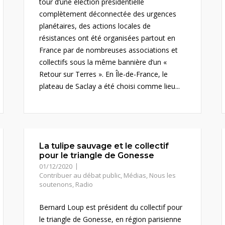
tour d’une élection présidentielle
complètement déconnectée des urgences
planétaires, des actions locales de
résistances ont été organisées partout en
France par de nombreuses associations et
collectifs sous la même bannière d’un «
Retour sur Terres ». En Île-de-France, le
plateau de Saclay a été choisi comme lieu...
La tulipe sauvage et le collectif
pour le triangle de Gonesse
01/12/2020
Contribuer au débat public
,
Médias
,
Nous les
soutenons
,
Radio
Bernard Loup est président du collectif pour
le triangle de Gonesse, en région parisienne