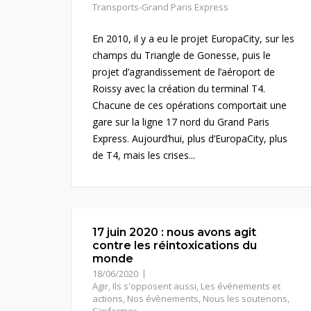
Transports-Grand Paris Express
En 2010, il y a eu le projet EuropaCity, sur les
champs du Triangle de Gonesse, puis le
projet d’agrandissement de l’aéroport de
Roissy avec la création du terminal T4.
Chacune de ces opérations comportait une
gare sur la ligne 17 nord du Grand Paris
Express. Aujourd’hui, plus d’EuropaCity, plus
de T4, mais les crises...
17 juin 2020 : nous avons agit
contre les réintoxications du
monde
18/06/2020
Agir
,
Ils s'opposent aussi
,
Les événements et
actions
,
Nos évènements
,
Nous les soutenons
,