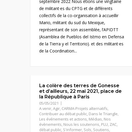
septembre 2022 Nous étions une vingtaine
de militant·es du CPTG et de différents
collectifs de la co-organisation à accueillir
Mario, militant du sud du Mexique,
représentant de son assemblée, l’APIDTT
(Asamblea de Pueblos del Istmo en Defensa
de la Tierra y el Territorio). et des militant·es
de la Coordination...
La colère des terres de Gonesse
et d’ailleurs, 22 mai 2021, place de
la République à Paris
05/05/2021
A venir
,
Agir
,
CARMA-Projets alternatifs
,
Contribuer au débat public
,
Dans le Triangle
,
Les événements et actions
,
Médias
,
Nos
évènements
,
Nous les soutenons
,
PLU, ZAC,
débat public
,
S'informer
,
Sols
,
Soutiens
,