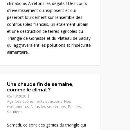
climatique. Arrêtons les dégats ! Des coûts
d’investissement qui explosent et qui
pèseront lourdement sur l’ensemble des
contribuables français, un étalement urbain
et une destruction de terres agricoles du
Triangle de Gonesse et du Plateau de Saclay
qui aggraveraient les pollutions et l’insécurité
alimentaire...
Une chaude fin de semaine,
comme le climat ?
05/10/2020
Agir
,
Les événements et actions
,
Nos
évènements
,
Nous les soutenons
,
Passés
,
Soutiens
Samedi, ce sont des génies du triangle qui