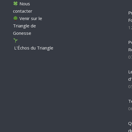
Nous
contacter
P
Venir sur le
F
Triangle de
1
Gonesse
P
L'Échos du Triangle
R
0
L
d
0
T
0
Q
d