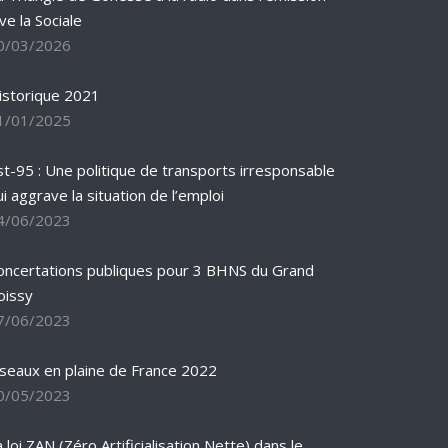
ve la Sociale
0/03/2026
istorique 2021
1/01/2025
st-95 : Une politique de transports irresponsable
ui aggrave la situation de l’emploi
4/06/2023
oncertations publiques pour 3 BHNS du Grand
oissy
7/06/2023
iseaux en plaine de France 2022
0/05/2023
 loi ZAN (Zéro Artificialisation Nette) dans le