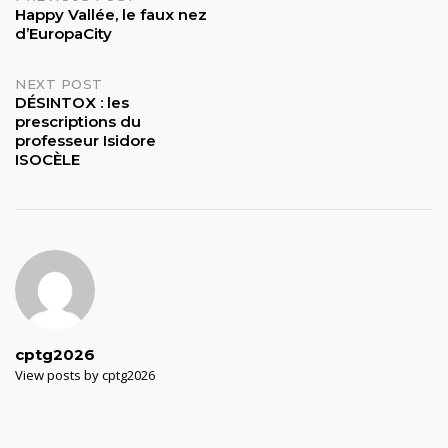
Post
Happy Vallée, le faux nez
d’EuropaCity
navigation
NEXT POST
DÉSINTOX : les
prescriptions du
professeur Isidore
ISOCÈLE
cptg2026
View posts by cptg2026