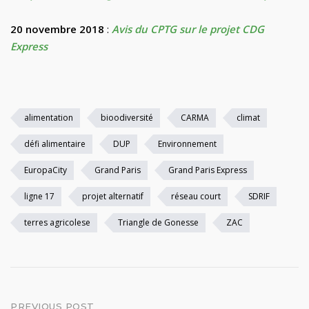
20 novembre 2018
:
Avis du CPTG sur le projet CDG
Express
alimentation
bioodiversité
CARMA
climat
défi alimentaire
DUP
Environnement
EuropaCity
Grand Paris
Grand Paris Express
ligne 17
projet alternatif
réseau court
SDRIF
terres agricolese
Triangle de Gonesse
ZAC
PREVIOUS POST