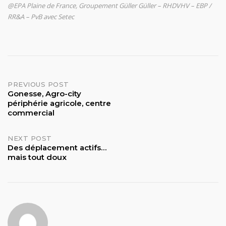
@EPA Plaine de France, Groupement Güller Güller – RHDVHV – EBP /
RR&A – PvB avec Setec
Post
PREVIOUS POST
Gonesse, Agro-city
périphérie agricole, centre
navigation
commercial
NEXT POST
Des déplacement actifs…
mais tout doux