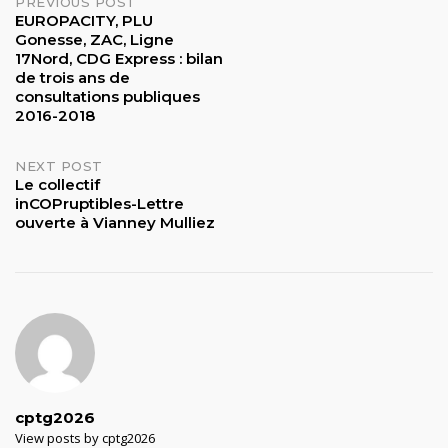
Post
PREVIOUS POST
EUROPACITY, PLU
Gonesse, ZAC, Ligne
navigation
17Nord, CDG Express : bilan
de trois ans de
consultations publiques
2016-2018
NEXT POST
Le collectif
inCOPruptibles-Lettre
ouverte à Vianney Mulliez
cptg2026
View posts by cptg2026