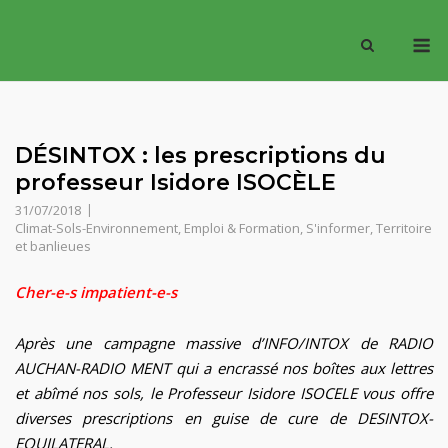
Skip
M
to
content
DÉSINTOX : les prescriptions du
professeur Isidore ISOCÈLE
31/07/2018
Climat-Sols-Environnement
,
Emploi & Formation
,
S'informer
,
Territoire
et banlieues
Cher-e-s impatient-e-s
Après une campagne massive d’INFO/INTOX de RADIO
AUCHAN-RADIO MENT qui a encrassé nos boîtes aux lettres
et abîmé nos sols, le Professeur Isidore ISOCELE vous offre
diverses prescriptions en guise de cure de DESINTOX-
EQUILATERAL.